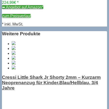
224,99
€ *
➥ Angebot auf Amazon*
zum Preisverlauf
* inkl. MwSt.
Weitere Produkte
Cressi Little Shark Jr Shorty 2mm – Kurzarm
Neoprenanzug für Kinder,Blau/Hellblau, 3/4
Jahre