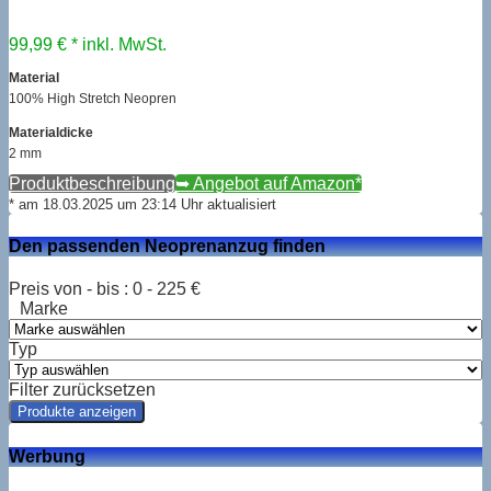
99,99 € *
inkl. MwSt.
Material
100% High Stretch Neopren
Materialdicke
2 mm
Produktbeschreibung
➥ Angebot auf Amazon*
* am 18.03.2025 um 23:14 Uhr aktualisiert
Den passenden Neoprenanzug finden
Preis von - bis :
0
-
225
€
Marke
Typ
Filter zurücksetzen
Werbung