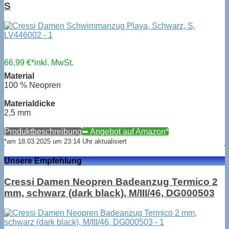
S
66,99 €*
inkl. MwSt.
Material
100 % Neopren
Materialdicke
2,5 mm
Produktbeschreibung
➥ Angebot auf Amazon*
*am 18.03.2025 um 23:14 Uhr aktualisiert
Unsere Empfehlung
Cressi Damen Neopren Badeanzug Termico 2
mm, schwarz (dark black), M/III/46, DG000503