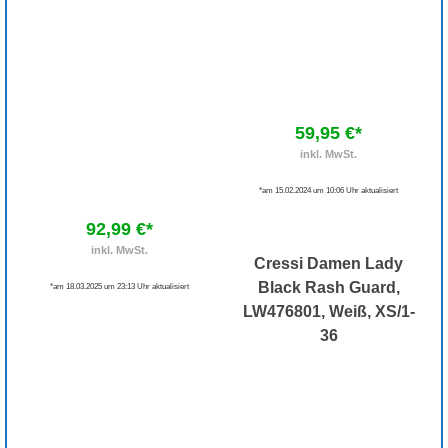
59,95 €*
inkl. MwSt.
*am 15.02.2024 um 10:06 Uhr aktualisiert
92,99 €*
inkl. MwSt.
Cressi Damen Lady
Black Rash Guard,
*am 18.03.2025 um 23:13 Uhr aktualisiert
LW476801, Weiß, XS/1-
36