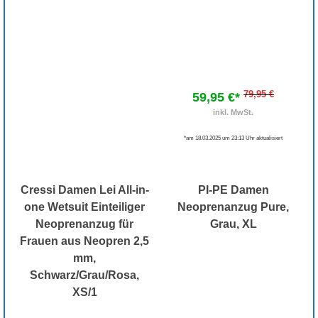
79,95 €
59,95 €*
inkl. MwSt.
*am 18.03.2025 um 23:13 Uhr aktualisiert
Cressi Damen Lei All-in-
PI-PE Damen
one Wetsuit Einteiliger
Neoprenanzug Pure,
Neoprenanzug für
Grau, XL
Frauen aus Neopren 2,5
mm,
Schwarz/Grau/Rosa,
XS/1