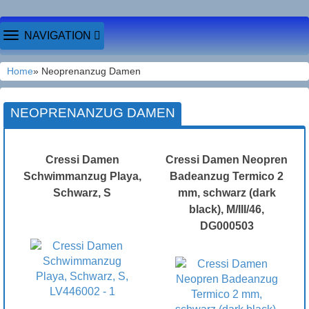
TOGGLE
NAVIGATION
NAVIGATION
Home
» Neoprenanzug Damen
NEOPRENANZUG DAMEN
Cressi Damen
Cressi Damen Neopren
Schwimmanzug Playa,
Badeanzug Termico 2
Schwarz, S
mm, schwarz (dark
black), M/III/46,
DG000503